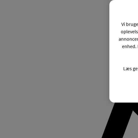
Vi bruge
oplevels
annonceri
enhed. 
Læs ge