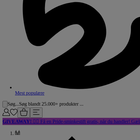
Mest populære
Søg...
Søg blandt 25.000+ produkter ...
GIVEAWAY!
🏳️‍🌈 Få en Pride-sminkestift gratis, når du handler! Gæl