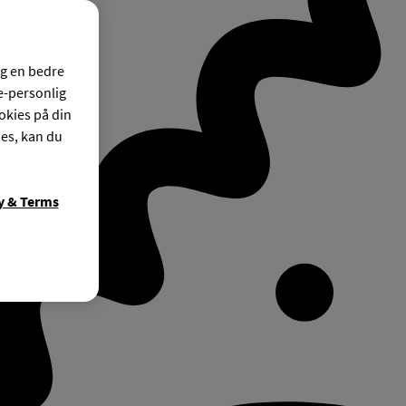
og en bedre
ke-personlig
okies på din
ies, kan du
y & Terms