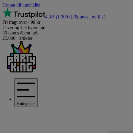
Hoppa till innehållet
4,3/5
(1.200+)
(öppnas i ny flik)
Fri fragt over 499 kr
Levering 1-3 hverdage
30 dages åbent køb
25.000+ artikler
Kategorier