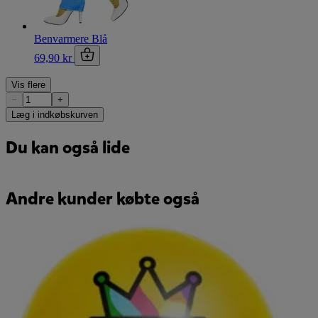
Benvarmere Blå
69,90 kr
Vis flere
−
+
Læg i indkøbskurven
Du kan også lide
Andre kunder købte også