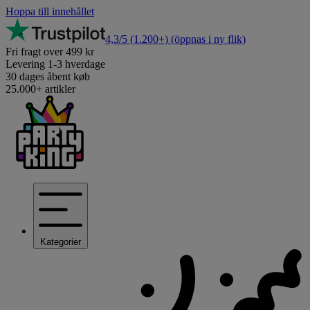
Hoppa till innehållet
4,3/5
(1.200+)
(öppnas i ny flik)
Fri fragt over 499 kr
Levering 1-3 hverdage
30 dages åbent køb
25.000+ artikler
Kategorier