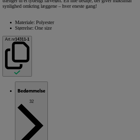
trænger til et tydeligt farveløft. En lille detalje, der giver maksimal
synlighed omkring læggene – hver eneste gang!
Materiale: Polyester
Størrelse: One size
Art.nr
14311-1
Bedømmelse
32