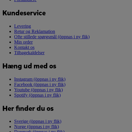
Kundeservice
Levering
Retur og Reklamation
Ofte stillede spørgsmål
(öppnas i ny flik)
Min order
Kontakt os
Tilbagekaldelser
Hæng ud med os
Instagram
(öppnas i ny flik)
Facebook
(öppnas i ny flik)
Youtube
(öppnas i ny flik)
Spotify
(öppnas i ny flik)
Her finder du os
Sverige
(öppnas i ny flik)
Norge
(öppnas i ny flik)
Danmark
(öppnas i ny flik)