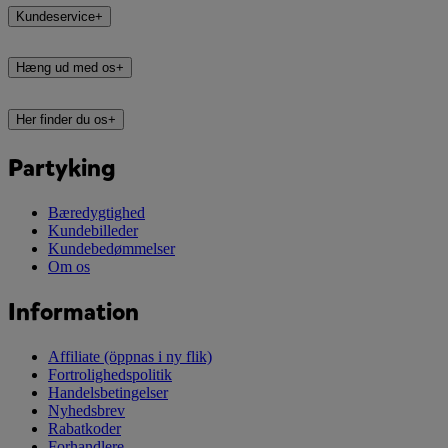
Kundeservice
+
Hæng ud med os
+
Her finder du os
+
Partyking
Bæredygtighed
Kundebilleder
Kundebedømmelser
Om os
Information
Affiliate
(öppnas i ny flik)
Fortrolighedspolitik
Handelsbetingelser
Nyhedsbrev
Rabatkoder
Forhandlere