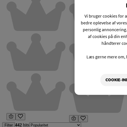
Vi bruger cookies for a
bedre oplevelse af vores
personlig annoncering.
af cookies på din enh
håndterer coo
Læs gerne mere om, 
COOKIE-IN
442
hits
Filter