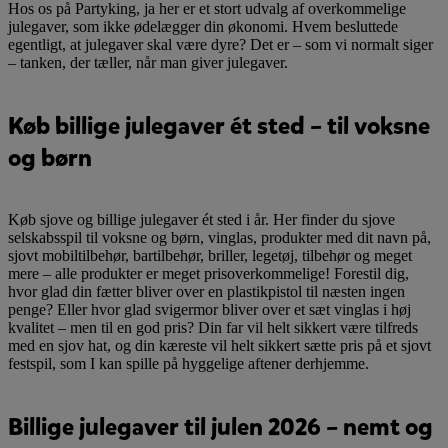
Hos os på Partyking, ja her er et stort udvalg af overkommelige
julegaver, som ikke ødelægger din økonomi. Hvem besluttede
egentligt, at julegaver skal være dyre? Det er – som vi normalt siger
– tanken, der tæller, når man giver julegaver.
Køb billige julegaver ét sted – til voksne
og børn
Køb sjove og billige julegaver ét sted i år. Her finder du sjove
selskabsspil til voksne og børn, vinglas, produkter med dit navn på,
sjovt mobiltilbehør, bartilbehør, briller, legetøj, tilbehør og meget
mere – alle produkter er meget prisoverkommelige! Forestil dig,
hvor glad din fætter bliver over en plastikpistol til næsten ingen
penge? Eller hvor glad svigermor bliver over et sæt vinglas i høj
kvalitet – men til en god pris? Din far vil helt sikkert være tilfreds
med en sjov hat, og din kæreste vil helt sikkert sætte pris på et sjovt
festspil, som I kan spille på hyggelige aftener derhjemme.
Billige julegaver til julen 2026 – nemt og