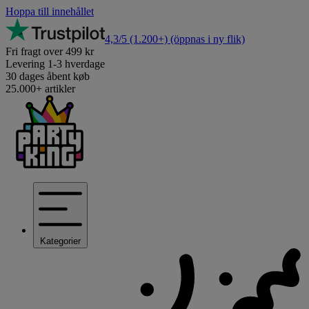
Hoppa till innehållet
4,3/5
(1.200+)
(öppnas i ny flik)
Fri fragt over 499 kr
Levering 1-3 hverdage
30 dages åbent køb
25.000+ artikler
Kategorier