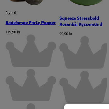
Nyhed
Squeeze Stressbold
Badelampe Party Pooper
Rosenkål Kyssemund
119,90 kr
99,90 kr