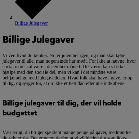
Billige Julegaver
Billige Julegaver
Vi ved hvad du tænker. Nu er julen her igen, og man skal købe
julegaver til alle, man nogensinde har mødt. For ikke at nævne, hvor
social man skal være i december måned. Desværre kan vi ikke
hjælpe med den sociale del, men vi kan i det mindste være
behjælpelige med julegavedelen. Hvad folk skal have i gave, er op
til dig, og sørger for, at du ikke er helt flad efter alle indkøbene.
Billige julegaver til dig, der vil holde
budgettet
Vær ærlig; du bruger sjældent mange penge på gaver, medmindre
du selv er rig. Det er netop derfor, at vi vil hjælpe dig som ikke-