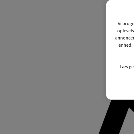
Vi bruge
oplevels
annonceri
enhed. 
Læs ge