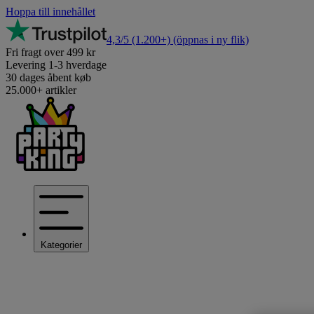
Hoppa till innehållet
4,3/5
(1.200+)
(öppnas i ny flik)
Fri fragt over 499 kr
Levering 1-3 hverdage
30 dages åbent køb
25.000+ artikler
Kategorier