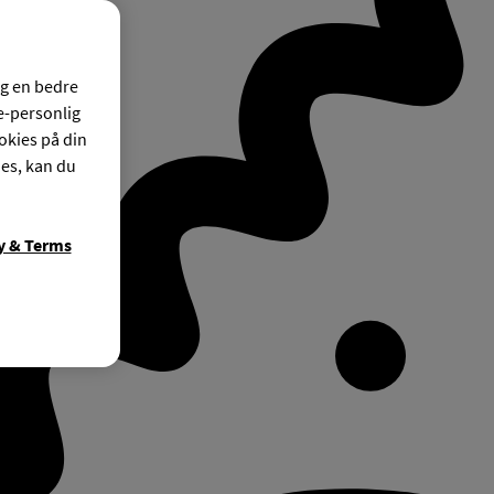
og en bedre
ke-personlig
okies på din
ies, kan du
y & Terms