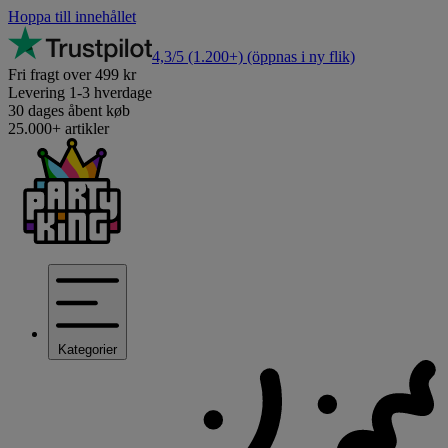
Hoppa till innehållet
4,3/5
(1.200+)
(öppnas i ny flik)
Fri fragt over 499 kr
Levering 1-3 hverdage
30 dages åbent køb
25.000+ artikler
Kategorier