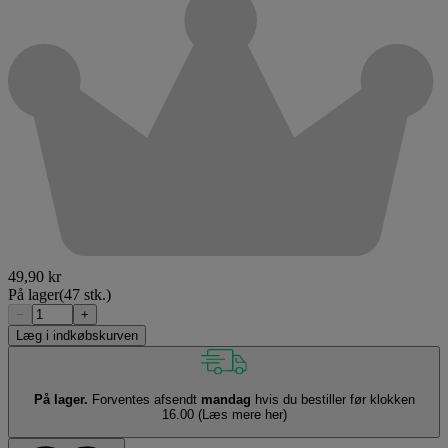
49,90 kr
På lager
(47 stk.)
−
+
Læg i indkøbskurven
På lager.
Forventes afsendt
mandag
hvis du bestiller før klokken
16.00
(Læs mere her)