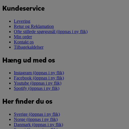
Kundeservice
Levering
Retur og Reklamation
Ofte stillede spørgsmål
(öppnas i ny flik)
Min order
Kontakt os
Tilbagekaldelser
Hæng ud med os
Instagram
(öppnas i ny flik)
Facebook
(öppnas i ny flik)
Youtube
(öppnas i ny flik)
Spotify
(öppnas i ny flik)
Her finder du os
Sverige
(öppnas i ny flik)
Norge
(öppnas i ny flik)
Danmark
(öppnas i ny flik)