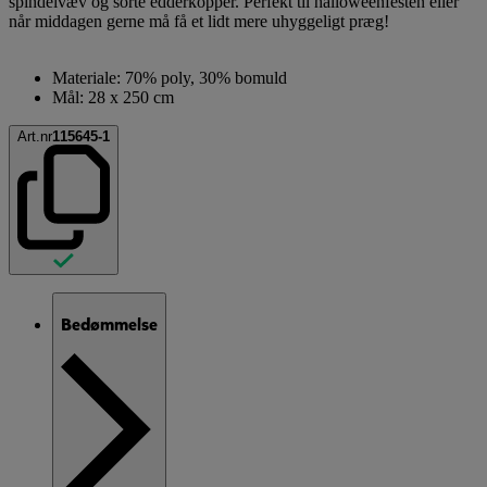
spindelvæv og sorte edderkopper. Perfekt til halloweenfesten eller
når middagen gerne må få et lidt mere uhyggeligt præg!
Materiale: 70% poly, 30% bomuld
Mål: 28 x 250 cm
Art.nr
115645-1
Bedømmelse