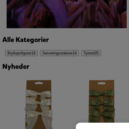
Alle Kategorier
Bryllupsfigurer
19
Serveringsstativer
14
Tylstof
25
Nyheder