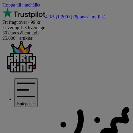
Hoppa till innehållet
4,3/5
(1.200+)
(öppnas i ny flik)
Fri fragt over 499 kr
Levering 1-3 hverdage
30 dages åbent køb
25.000+ artikler
Kategorier