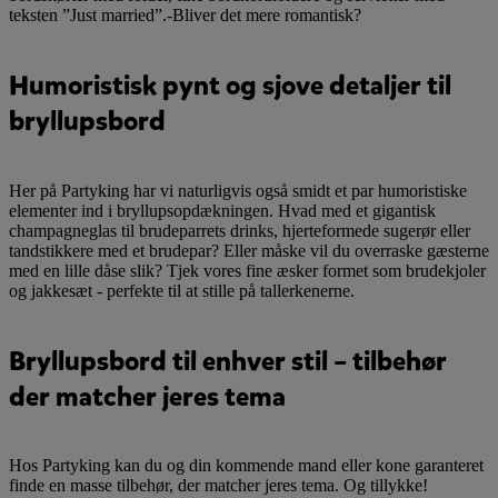
teksten ”Just married”.-Bliver det mere romantisk?
Humoristisk pynt og sjove detaljer til
bryllupsbord
Her på Partyking har vi naturligvis også smidt et par humoristiske
elementer ind i bryllupsopdækningen. Hvad med et gigantisk
champagneglas til brudeparrets drinks, hjerteformede sugerør eller
tandstikkere med et brudepar? Eller måske vil du overraske gæsterne
med en lille dåse slik? Tjek vores fine æsker formet som brudekjoler
og jakkesæt - perfekte til at stille på tallerkenerne.
Bryllupsbord til enhver stil – tilbehør
der matcher jeres tema
Hos Partyking kan du og din kommende mand eller kone garanteret
finde en masse tilbehør, der matcher jeres tema. Og tillykke!