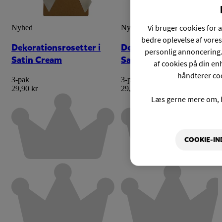
Vi bruger cookies for a
Nyhed
Nyhed
bedre oplevelse af vores
Dekorationsrosetter i
Dekorationsrosetter i
personlig annoncering.
Satin Cream
Satin Grøn
af cookies på din enh
håndterer coo
3-pak
3-pak
29,90 kr
29,90 kr
Læs gerne mere om, 
COOKIE-IN