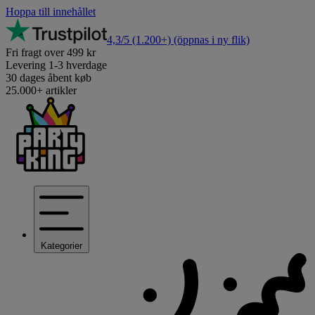
Hoppa till innehållet
4,3/5
(1.200+)
(öppnas i ny flik)
Fri fragt over 499 kr
Levering 1-3 hverdage
30 dages åbent køb
25.000+ artikler
Kategorier