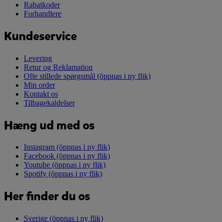
Rabatkoder
Forhandlere
Kundeservice
Levering
Retur og Reklamation
Ofte stillede spørgsmål
(öppnas i ny flik)
Min order
Kontakt os
Tilbagekaldelser
Hæng ud med os
Instagram
(öppnas i ny flik)
Facebook
(öppnas i ny flik)
Youtube
(öppnas i ny flik)
Spotify
(öppnas i ny flik)
Her finder du os
Sverige
(öppnas i ny flik)