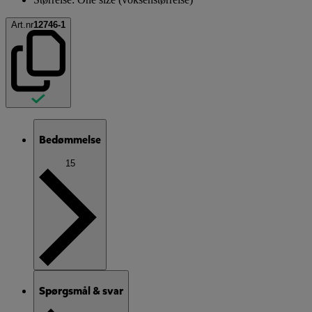
Art.nr
12746-1
Bedømmelse
15
Spørgsmål & svar