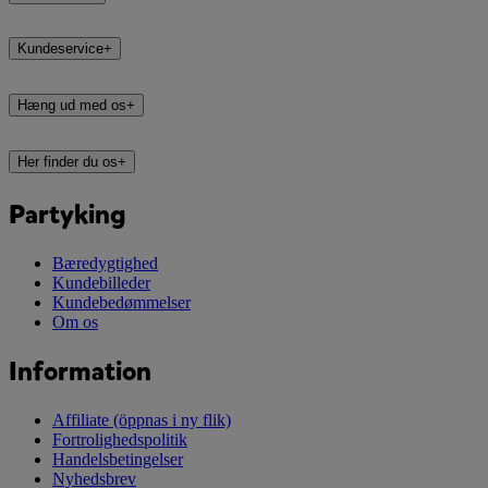
Kundeservice
+
Hæng ud med os
+
Her finder du os
+
Partyking
Bæredygtighed
Kundebilleder
Kundebedømmelser
Om os
Information
Affiliate
(öppnas i ny flik)
Fortrolighedspolitik
Handelsbetingelser
Nyhedsbrev