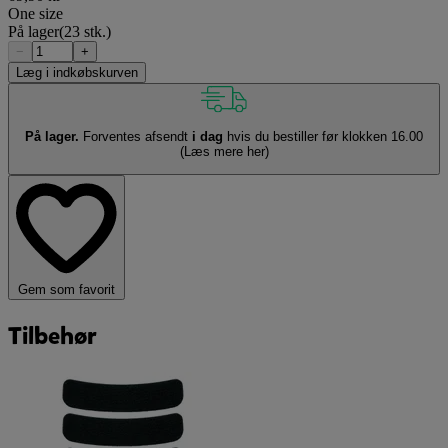
One size
På lager
(23 stk.)
−
+
Læg i indkøbskurven
På lager.
Forventes afsendt
i dag
hvis du bestiller før klokken 16.00
(Læs mere her)
Gem som favorit
Tilbehør