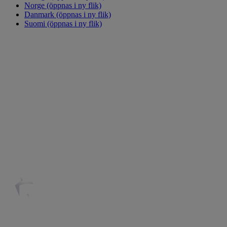
Norge
(öppnas i ny flik)
Danmark
(öppnas i ny flik)
Suomi
(öppnas i ny flik)