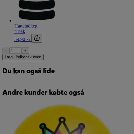
Hatteindlæg
4-pak
59,90 kr
−
+
Læg i indkøbskurven
Du kan også lide
Andre kunder købte også