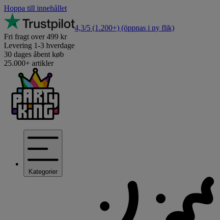
Hoppa till innehållet
4,3/5
(1.200+)
(öppnas i ny flik)
Fri fragt over 499 kr
Levering 1-3 hverdage
30 dages åbent køb
25.000+ artikler
Kategorier