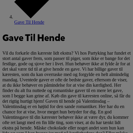
Gave Til Hende
Gave Til Hende
Vil du forkæle din kæreste lidt ekstra? Vi hos Partyking har fundet et
stort antal gaver frem, som passer til piger, som ikke er bange for det
festlige, gode og sjove her i livet. Hun behøver ikke at fylde år for at
det skal være tid til at give hende en gave. Vi har billige gaver til
kæresten, som du kan overraske med og forgylde en helt almindelig
mandag. Uventede gaver er ofte de bedste gaver, eftersom de viser,
at du ikke behøver en påmindelse for at vise din kærlighed. Her
finder du alt fra nuttede og romantiske gaver til en mere let gave,
som I begge kan grine af. Køb din gave til kæresten online, så får du
det rigtig hurtigt hjem! Gaven til hende på Valentinsdag –
Valentinsdag er en højtid for den sande romantiker. Her har du en
chance for at vise, hvor meget hun betyder for dig. En god
Valentinsgave til din kærester behøver ikke at være dyr, du kommer
ofte ret langt med en fin lille ting, som viser, at du har tænkt lidt
ekstra på hende. Måske chokolade eller noget andet som hun kan