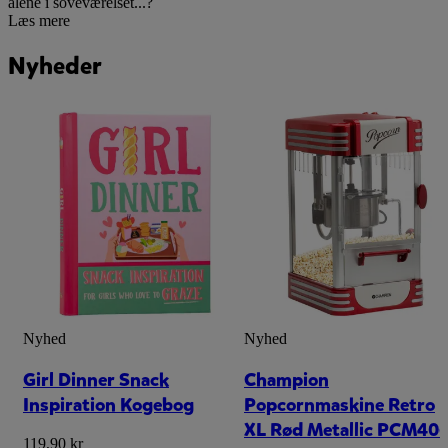
alene i soveværelset...?
Læs mere
Nyheder
Nyhed
Nyhed
Girl Dinner Snack
Champion
Inspiration Kogebog
Popcornmaskine Retro
XL Rød Metallic PCM40
119,90 kr