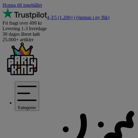
Hoppa till innehållet
4,3/5
(1.200+)
(öppnas i ny flik)
Fri fragt over 499 kr
Levering 1-3 hverdage
30 dages åbent køb
25.000+ artikler
Kategorier