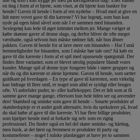
lide og som I kan hygge jer med på kærlighedens dag? Eller måske
en ting i form af et hjerte, som viser, at dit hjerte kun banker for
hende? Gaven til hende i form af ren nydelse – Hvad med at give en
lidt mere vovet gave til din kæreste? Vi har legetøj, som hun kan
nyde på egen hånd såvel som når I er sammen med hinanden.
Sexlegetøj kan lede til øget intimitet mellem jer. Mange vælger at
købe skønne gaver af denne slags, og derfor bliver de ofte meget
værdsatte, også selvom hun måske rødmer lidt, når hun åbner
pakken. Gaven til hende for at lære mere om hinanden – Har I små
hemmeligheder for hinanden, som I måske bør tale om? Så køb en
gave til din kæreste i form af et spil med upassende spørgsmål. Der
findes flere varianter, som er blevet utrolig populære blandt vores
kunder. Mange spil af denne type fungerer både i større grupper og
når du og din kæreste er alene hjemme. Gaven til hende, som sætter
guldkant på hverdagen – En type af gave til kæresten, som virkelig
kan bidrage til flere smil, er noget som altid er synligt eller bruges
ofte. Vi anbefaler puder, te- eller kaffekopper. Det er lidt som at få
samme gave mange gange, eftersom hun hele tiden ser og anvender
den! Skønhed og sminke som gave til hende – Smarte produkter af
skønhedspleje er et andet godt alternativ, hvis du spekulerer på, hvad
du skal købe af gave til din kæreste. Vi har flere billige produkter,
som hjælper hende med at forkæle sig selv som en rigtig
professionel. Du finder også en hel del skøre sminke- og hårting,
men husk, at det først og fremmest er produkter til party og
kostumefester – noget I måske planlægger at have jer to sammen