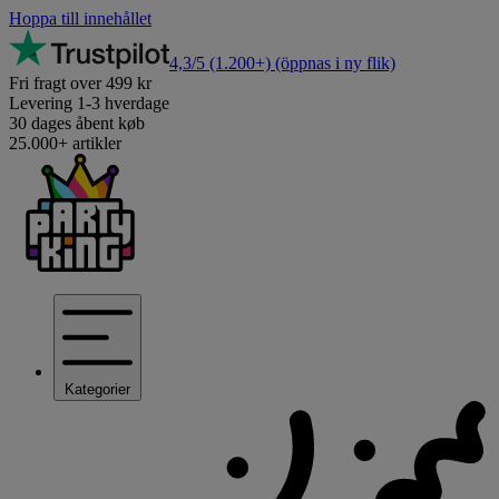
Hoppa till innehållet
4,3/5
(1.200+)
(öppnas i ny flik)
Fri fragt over 499 kr
Levering 1-3 hverdage
30 dages åbent køb
25.000+ artikler
Kategorier