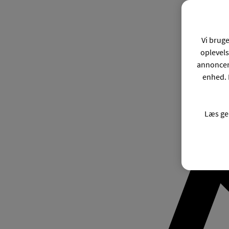
Vi bruge
oplevels
annonceri
enhed. 
Læs ge