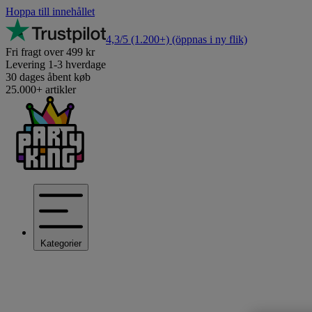
Hoppa till innehållet
4,3/5
(1.200+)
(öppnas i ny flik)
Fri fragt over 499 kr
Levering 1-3 hverdage
30 dages åbent køb
25.000+ artikler
Kategorier