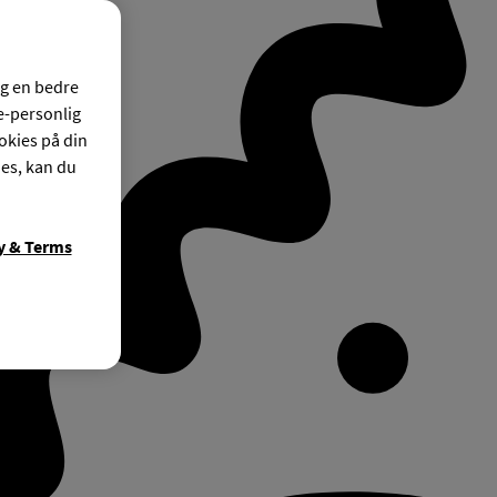
og en bedre
ke-personlig
okies på din
ies, kan du
y & Terms