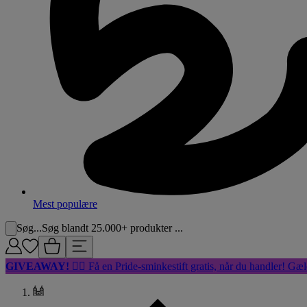
Mest populære
Søg...
Søg blandt 25.000+ produkter ...
GIVEAWAY!
🏳️‍🌈 Få en Pride-sminkestift gratis, når du handler! Gæl