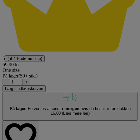
5
(af
4 Bedømmelse
)
69,90 kr
One size
På lager
(50+ stk.)
−
+
Læg i indkøbskurven
På lager.
Forventes afsendt
i morgen
hvis du bestiller før klokken
16.00
(Læs mere her)