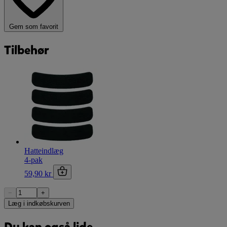
Gem som favorit
Tilbehør
Hatteindlæg
4-pak
59,90 kr
−
+
Læg i indkøbskurven