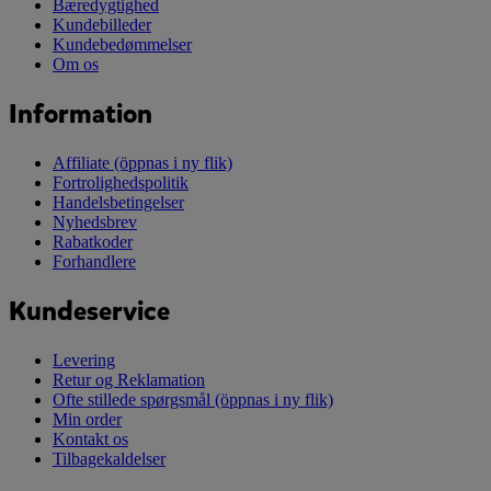
Bæredygtighed
Kundebilleder
Kundebedømmelser
Om os
Information
Affiliate
(öppnas i ny flik)
Fortrolighedspolitik
Handelsbetingelser
Nyhedsbrev
Rabatkoder
Forhandlere
Kundeservice
Levering
Retur og Reklamation
Ofte stillede spørgsmål
(öppnas i ny flik)
Min order
Kontakt os
Tilbagekaldelser