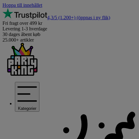
Hoppa till innehållet
4,3/5
(1.200+)
(öppnas i ny flik)
Fri fragt over 499 kr
Levering 1-3 hverdage
30 dages åbent køb
25.000+ artikler
Kategorier