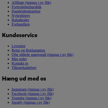
Affiliate
(öppnas i ny flik)
Fortrolighedspolitik
Handelsbetingelser
Nyhedsbrev
Rabatkoder
Forhandlere
Kundeservice
Levering
Retur og Reklamation
Ofte stillede spørgsmål
(öppnas i ny flik)
Min order
Kontakt os
Tilbagekaldelser
Hæng ud med os
Instagram
(öppnas i ny flik)
Facebook
(öppnas i ny flik)
Youtube
(öppnas i ny flik)
Spotify
(öppnas i ny flik)