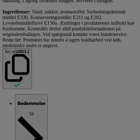
blanding. Lagring forbedrer smagen. Serveres i shotglas.
Ingredienser
: Vand, sukker, aromastoffer. Surhedsregulerende
middel E330. Konserveringsmidler E211 og E202.
Levnedsmiddelfarve E150a. Ændringer i produkternes indhold kan
forekomme. Kontrollér derfor altid produktinformationen på
originalemballagen. Ved spørgsmål kontakt vores kundeservice.
Bedst før: Produktet har mindst 4 ugers holdbarhed ved køb,
medmindre andet er angivet.
Art.nr
10853-1
Bedømmelse
16