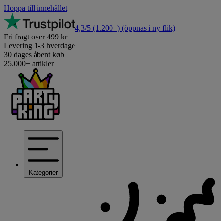
Hoppa till innehållet
4,3/5
(1.200+)
(öppnas i ny flik)
Fri fragt over 499 kr
Levering 1-3 hverdage
30 dages åbent køb
25.000+ artikler
Kategorier