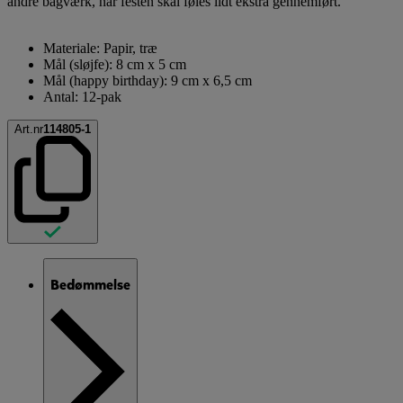
andre bagværk, når festen skal føles lidt ekstra gennemført.
Materiale: Papir, træ
Mål (sløjfe): 8 cm x 5 cm
Mål (happy birthday): 9 cm x 6,5 cm
Antal: 12-pak
Art.nr
114805-1
Bedømmelse