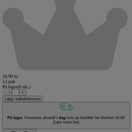
34,90 kr
12-pak
På lager
(8 stk.)
−
+
Læg i indkøbskurven
På lager.
Forventes afsendt
i dag
hvis du bestiller før klokken 16.00
(Læs mere her)