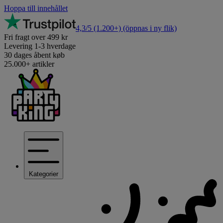
Hoppa till innehållet
4,3/5
(1.200+)
(öppnas i ny flik)
Fri fragt over 499 kr
Levering 1-3 hverdage
30 dages åbent køb
25.000+ artikler
Kategorier