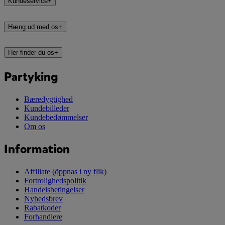
Kundeservice
+
Hæng ud med os
+
Her finder du os
+
Partyking
Bæredygtighed
Kundebilleder
Kundebedømmelser
Om os
Information
Affiliate
(öppnas i ny flik)
Fortrolighedspolitik
Handelsbetingelser
Nyhedsbrev
Rabatkoder
Forhandlere