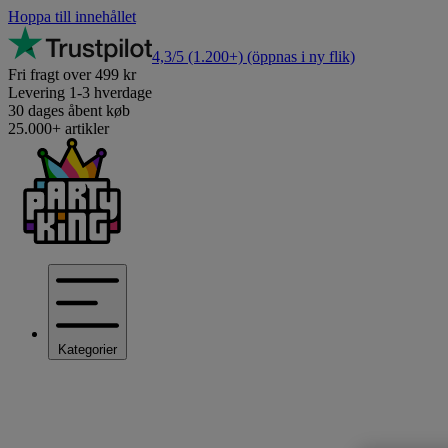
Hoppa till innehållet
4,3/5
(1.200+)
(öppnas i ny flik)
Fri fragt over 499 kr
Levering 1-3 hverdage
30 dages åbent køb
25.000+ artikler
Kategorier