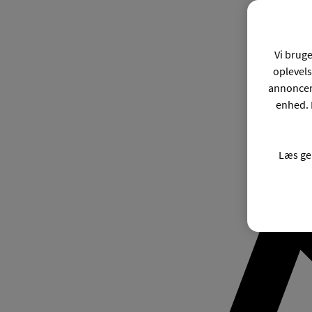
Vi bruge
oplevels
annonceri
enhed. 
Læs ge