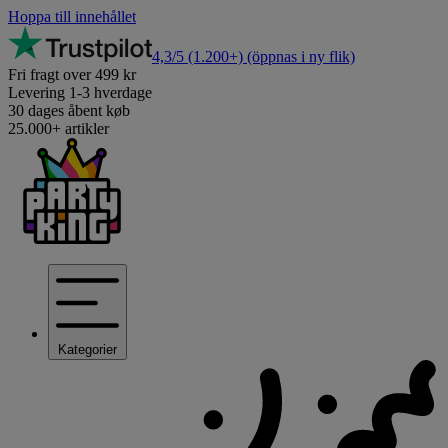
Hoppa till innehållet
4,3/5
(1.200+)
(öppnas i ny flik)
Fri fragt over 499 kr
Levering 1-3 hverdage
30 dages åbent køb
25.000+ artikler
Kategorier