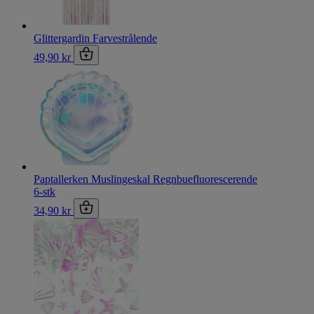
Glittergardin Farvestrålende
49,90 kr
Paptallerken Muslingeskal Regnbuefluorescerende
6-stk
34,90 kr