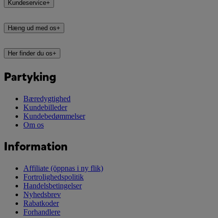
Kundeservice
+
Hæng ud med os
+
Her finder du os
+
Partyking
Bæredygtighed
Kundebilleder
Kundebedømmelser
Om os
Information
Affiliate
(öppnas i ny flik)
Fortrolighedspolitik
Handelsbetingelser
Nyhedsbrev
Rabatkoder
Forhandlere