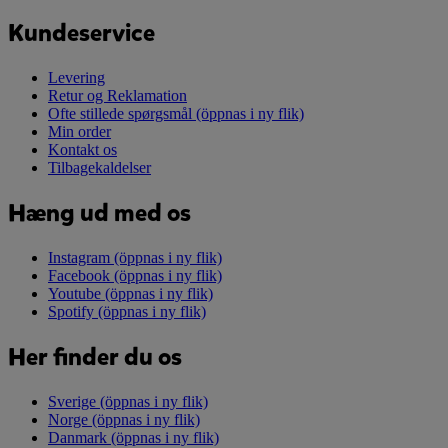
Kundeservice
Levering
Retur og Reklamation
Ofte stillede spørgsmål
(öppnas i ny flik)
Min order
Kontakt os
Tilbagekaldelser
Hæng ud med os
Instagram
(öppnas i ny flik)
Facebook
(öppnas i ny flik)
Youtube
(öppnas i ny flik)
Spotify
(öppnas i ny flik)
Her finder du os
Sverige
(öppnas i ny flik)
Norge
(öppnas i ny flik)
Danmark
(öppnas i ny flik)