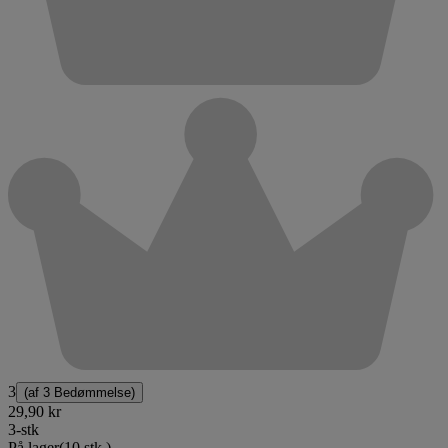
3
(af
3 Bedømmelse
)
29,90 kr
3-stk
På lager
(10 stk.)