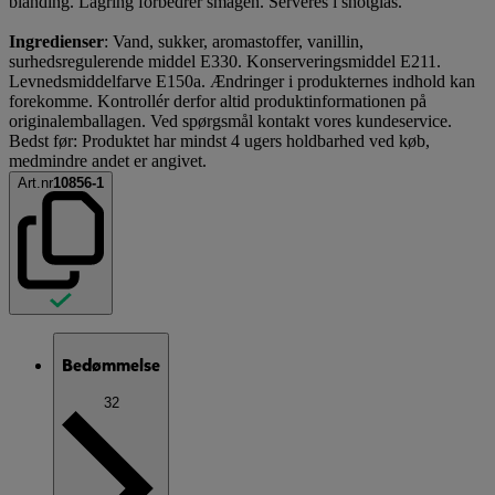
blanding. Lagring forbedrer smagen. Serveres i shotglas.
Ingredienser
: Vand, sukker, aromastoffer, vanillin,
surhedsregulerende middel E330. Konserveringsmiddel E211.
Levnedsmiddelfarve E150a. Ændringer i produkternes indhold kan
forekomme. Kontrollér derfor altid produktinformationen på
originalemballagen. Ved spørgsmål kontakt vores kundeservice.
Bedst før: Produktet har mindst 4 ugers holdbarhed ved køb,
medmindre andet er angivet.
Art.nr
10856-1
Bedømmelse
32