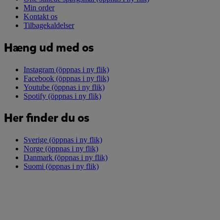
Min order
Kontakt os
Tilbagekaldelser
Hæng ud med os
Instagram
(öppnas i ny flik)
Facebook
(öppnas i ny flik)
Youtube
(öppnas i ny flik)
Spotify
(öppnas i ny flik)
Her finder du os
Sverige
(öppnas i ny flik)
Norge
(öppnas i ny flik)
Danmark
(öppnas i ny flik)
Suomi
(öppnas i ny flik)