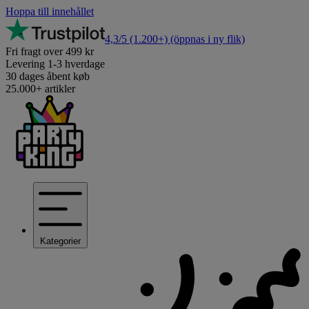
Hoppa till innehållet
4,3/5
(1.200+)
(öppnas i ny flik)
Fri fragt over 499 kr
Levering 1-3 hverdage
30 dages åbent køb
25.000+ artikler
Kategorier