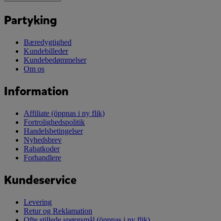
Partyking
Bæredygtighed
Kundebilleder
Kundebedømmelser
Om os
Information
Affiliate
(öppnas i ny flik)
Fortrolighedspolitik
Handelsbetingelser
Nyhedsbrev
Rabatkoder
Forhandlere
Kundeservice
Levering
Retur og Reklamation
Ofte stillede spørgsmål
(öppnas i ny flik)