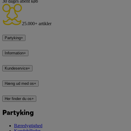
30 dages åbent køb
25.000+ artikler
Partyking
+
Information
+
Kundeservice
+
Hæng ud med os
+
Her finder du os
+
Partyking
Bæredygtighed
Kundebilleder