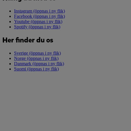
Instagram
(öppnas i ny flik)
Facebook
(öppnas i ny flik)
Youtube
(öppnas i ny flik)
Spotify
(öppnas i ny flik)
Her finder du os
Sverige
(öppnas i ny flik)
Norge
(öppnas i ny flik)
Danmark
(öppnas i ny flik)
Suomi
(öppnas i ny flik)