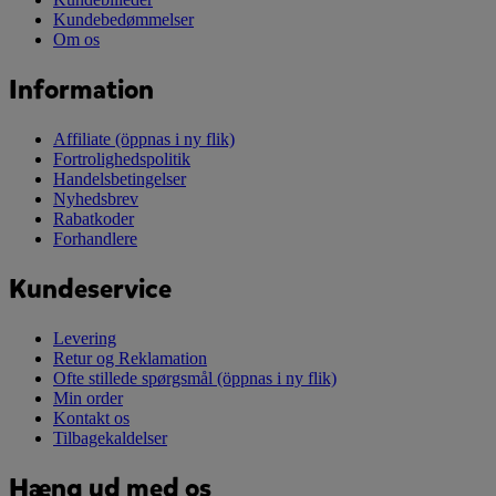
Kundebedømmelser
Om os
Information
Affiliate
(öppnas i ny flik)
Fortrolighedspolitik
Handelsbetingelser
Nyhedsbrev
Rabatkoder
Forhandlere
Kundeservice
Levering
Retur og Reklamation
Ofte stillede spørgsmål
(öppnas i ny flik)
Min order
Kontakt os
Tilbagekaldelser
Hæng ud med os