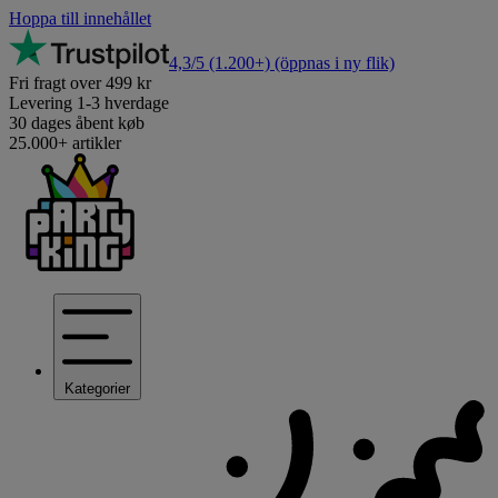
Hoppa till innehållet
4,3/5
(1.200+)
(öppnas i ny flik)
Fri fragt over 499 kr
Levering 1-3 hverdage
30 dages åbent køb
25.000+ artikler
Kategorier