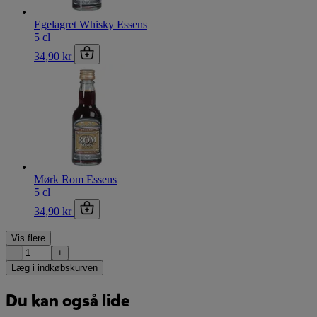
Egelagret Whisky Essens
5 cl
34,90 kr
Mørk Rom Essens
5 cl
34,90 kr
Vis flere
−
+
Læg i indkøbskurven
Du kan også lide