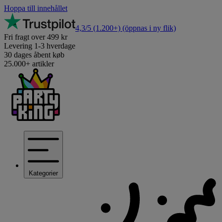
Hoppa till innehållet
4,3/5
(1.200+)
(öppnas i ny flik)
Fri fragt over 499 kr
Levering 1-3 hverdage
30 dages åbent køb
25.000+ artikler
Kategorier