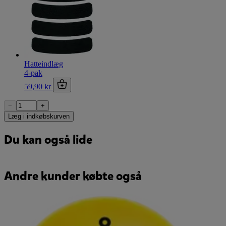
Hatteindlæg
4-pak
59,90 kr
−
+
Læg i indkøbskurven
Du kan også lide
Andre kunder købte også