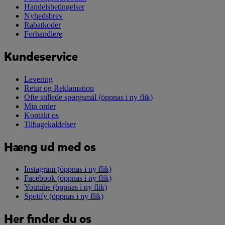
Handelsbetingelser
Nyhedsbrev
Rabatkoder
Forhandlere
Kundeservice
Levering
Retur og Reklamation
Ofte stillede spørgsmål
(öppnas i ny flik)
Min order
Kontakt os
Tilbagekaldelser
Hæng ud med os
Instagram
(öppnas i ny flik)
Facebook
(öppnas i ny flik)
Youtube
(öppnas i ny flik)
Spotify
(öppnas i ny flik)
Her finder du os