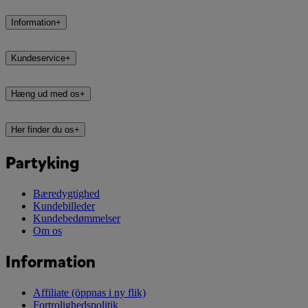
Information
+
Kundeservice
+
Hæng ud med os
+
Her finder du os
+
Partyking
Bæredygtighed
Kundebilleder
Kundebedømmelser
Om os
Information
Affiliate
(öppnas i ny flik)
Fortrolighedspolitik