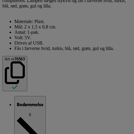
computeren. Lampen sælges stykvis og fås i farverne hvid, turkis,
blå, rød, grøn, gul og lilla.
Materiale: Plast.
Mål: 2 x 1,5 x 0,8 cm.
Antal: 1-pak.
Volt: 5V.
Drives af USB.
Fås i farverne hvid, turkis, blå, rød, grøn, gul og lilla.
Art.nr
76563
Bedømmelse
6