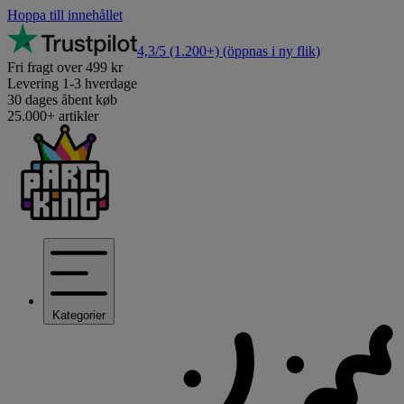
Hoppa till innehållet
4,3/5
(1.200+)
(öppnas i ny flik)
Fri fragt over 499 kr
Levering 1-3 hverdage
30 dages åbent køb
25.000+ artikler
Kategorier