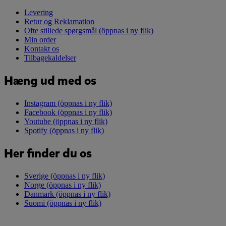
Levering
Retur og Reklamation
Ofte stillede spørgsmål
(öppnas i ny flik)
Min order
Kontakt os
Tilbagekaldelser
Hæng ud med os
Instagram
(öppnas i ny flik)
Facebook
(öppnas i ny flik)
Youtube
(öppnas i ny flik)
Spotify
(öppnas i ny flik)
Her finder du os
Sverige
(öppnas i ny flik)
Norge
(öppnas i ny flik)
Danmark
(öppnas i ny flik)
Suomi
(öppnas i ny flik)