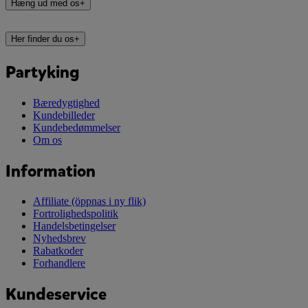
Hæng ud med os
+
Her finder du os
+
Partyking
Bæredygtighed
Kundebilleder
Kundebedømmelser
Om os
Information
Affiliate
(öppnas i ny flik)
Fortrolighedspolitik
Handelsbetingelser
Nyhedsbrev
Rabatkoder
Forhandlere
Kundeservice