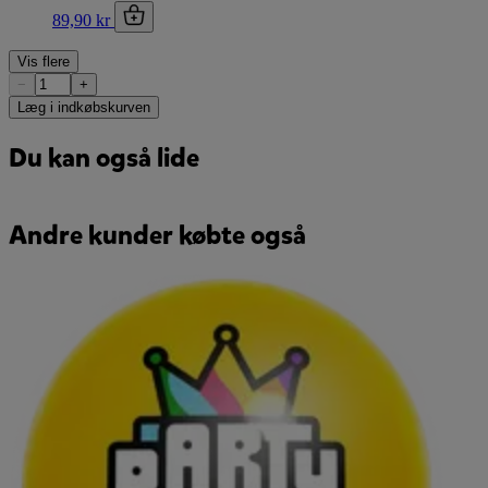
89,90 kr
Vis flere
−
+
Læg i indkøbskurven
Du kan også lide
Andre kunder købte også