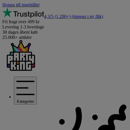
Hoppa till innehållet
4,3/5
(1.200+)
(öppnas i ny flik)
Fri fragt over 499 kr
Levering 1-3 hverdage
30 dages åbent køb
25.000+ artikler
Kategorier