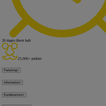
30 dages åbent køb
25.000+ artikler
Partyking
+
Information
+
Kundeservice
+