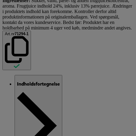
Ingredienser:
Sukker, vand, pære- og anden frugtjuicekoncentrat,
aroma. Frugtjuice indhold 24%, inklusiv 13% pærejuice. Ændringer
i produktets indhold kan forekomme. Kontroller derfor altid
produktinformationen på originalemballagen. Ved spørgsmål,
kontakt da vores kundeservice. Bedst før: Produktet har en
holdbarhed på minimum 4 uger ved køb, medmindre andet angives.
Art.nr
71294-1
Indholdsfortegnelse