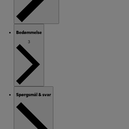
Bedømmelse
3
Spørgsmål & svar