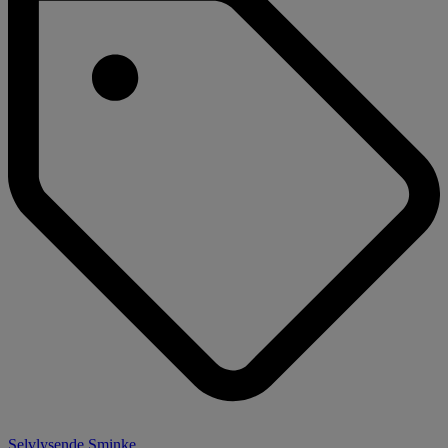
Selvlysende Sminke