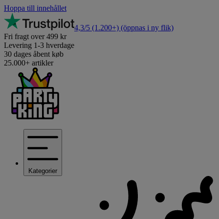
Hoppa till innehållet
4,3/5
(1.200+)
(öppnas i ny flik)
Fri fragt over 499 kr
Levering 1-3 hverdage
30 dages åbent køb
25.000+ artikler
Kategorier