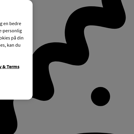
og en bedre
ke-personlig
okies på din
ies, kan du
y & Terms