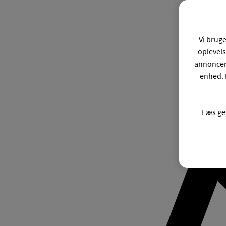
Vi bruge
oplevels
annonceri
enhed. 
Læs ge