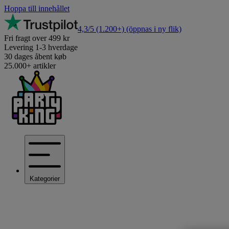
Hoppa till innehållet
4,3/5
(1.200+)
(öppnas i ny flik)
Fri fragt over 499 kr
Levering 1-3 hverdage
30 dages åbent køb
25.000+ artikler
Kategorier