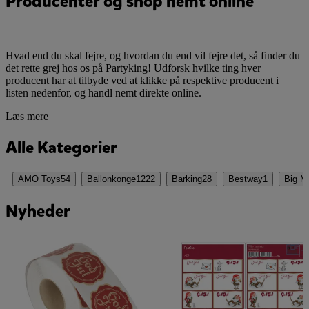
Producenter og shop nemt online
Hvad end du skal fejre, og hvordan du end vil fejre det, så finder du
det rette grej hos os på Partyking! Udforsk hvilke ting hver
producent har at tilbyde ved at klikke på respektive producent i
listen nedenfor, og handl nemt direkte online.
Læs mere
Alle Kategorier
AMO Toys
54
Ballonkonge
1222
Barking
28
Bestway
1
Big M
Nyheder