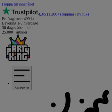
Hoppa till innehållet
4,3/5
(1.200+)
(öppnas i ny flik)
Fri fragt over 499 kr
Levering 1-3 hverdage
30 dages åbent køb
25.000+ artikler
Kategorier