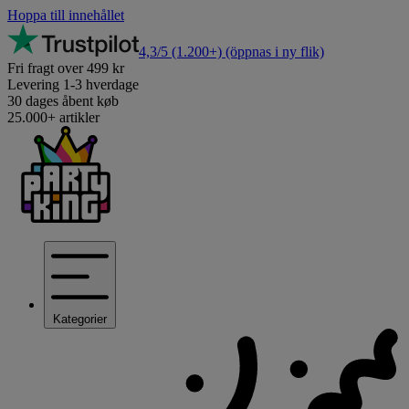
Hoppa till innehållet
4,3/5
(1.200+)
(öppnas i ny flik)
Fri fragt over 499 kr
Levering 1-3 hverdage
30 dages åbent køb
25.000+ artikler
Kategorier