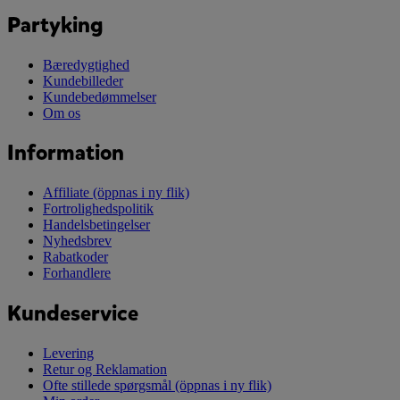
Partyking
Bæredygtighed
Kundebilleder
Kundebedømmelser
Om os
Information
Affiliate
(öppnas i ny flik)
Fortrolighedspolitik
Handelsbetingelser
Nyhedsbrev
Rabatkoder
Forhandlere
Kundeservice
Levering
Retur og Reklamation
Ofte stillede spørgsmål
(öppnas i ny flik)