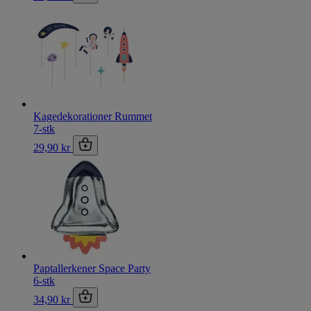
Kagedekorationer Rummet
7-stk
29,90 kr
Paptallerkener Space Party
6-stk
34,90 kr