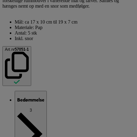
forskellige rummotiver i varierende mål og farver. Samles og
hænges nemt op med en snor som medfølger.
Mål: ca 17 x 10 cm til 19 x 7 cm
Materiale: Pap
Antal: 5 stk
Inkl. snor
Art.nr
57051-1
Bedømmelse
3