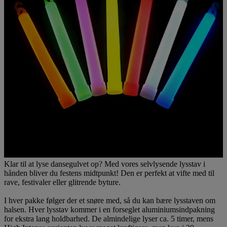
Klar til at lyse dansegulvet op? Med vores selvlysende lysstav i
hånden bliver du festens midtpunkt! Den er perfekt at vifte med til
rave, festivaler eller glitrende byture.
I hver pakke følger der et snøre med, så du kan bære lysstaven om
halsen. Hver lysstav kommer i en forseglet aluminiumsindpakning
for ekstra lang holdbarhed. De almindelige lyser ca. 5 timer, mens