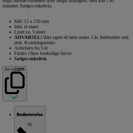
High Intense-varianten lyser meget kraftigere, men kun i 30
minutter. Sælges enkeltvis.
Mål: 15 x 150 mm
Inkl. et snøre
Lyser ca. 5 timer
ADVARSEL!
Ikke egnet til børn under 3 år. Indeholder små
dele. Kvælningsrisiko
Anbefales fra 5 år
Findes i flere forskellige farver
Sælges enkeltvis
Art.nr
10285
Bedømmelse
82