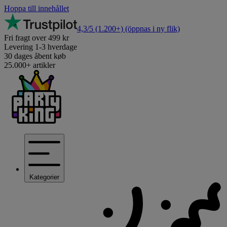
Hoppa till innehållet
4,3/5
(1.200+)
(öppnas i ny flik)
Fri fragt over 499 kr
Levering 1-3 hverdage
30 dages åbent køb
25.000+ artikler
Kategorier