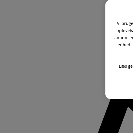
Vi bruge
oplevels
annonceri
enhed. 
Læs ge