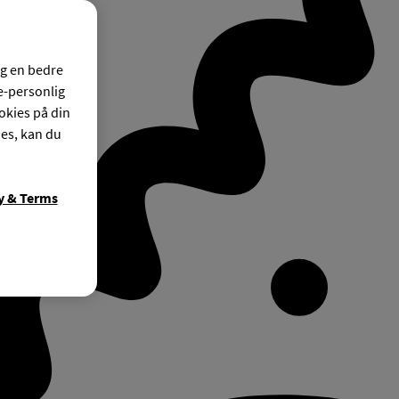
og en bedre
ke-personlig
okies på din
ies, kan du
y & Terms