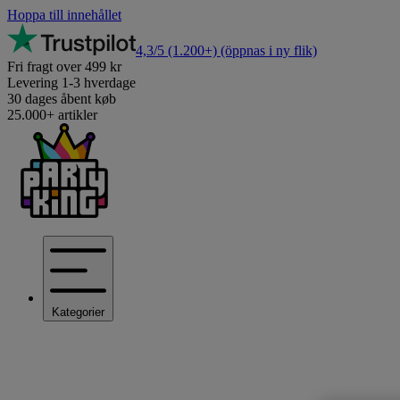
Hoppa till innehållet
4,3/5
(1.200+)
(öppnas i ny flik)
Fri fragt over 499 kr
Levering 1-3 hverdage
30 dages åbent køb
25.000+ artikler
Kategorier