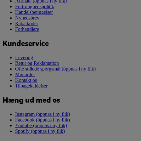
Affiliate
(öppnas i ny flik)
Fortrolighedspolitik
Handelsbetingelser
Nyhedsbrev
Rabatkoder
Forhandlere
Kundeservice
Levering
Retur og Reklamation
Ofte stillede spørgsmål
(öppnas i ny flik)
Min order
Kontakt os
Tilbagekaldelser
Hæng ud med os
Instagram
(öppnas i ny flik)
Facebook
(öppnas i ny flik)
Youtube
(öppnas i ny flik)
Spotify
(öppnas i ny flik)