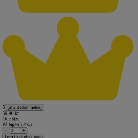
5
(af
2 Bedømmelse
)
59,90 kr
One size
På lager
(5 stk.)
−
+
Læg i indkøbskurven