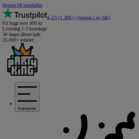
Hoppa till innehållet
4,3/5
(1.200+)
(öppnas i ny flik)
Fri fragt over 499 kr
Levering 1-3 hverdage
30 dages åbent køb
25.000+ artikler
Kategorier