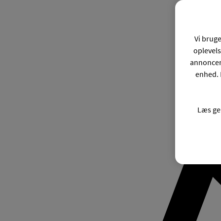
Vi bruge
oplevels
annonceri
enhed. 
Læs ge