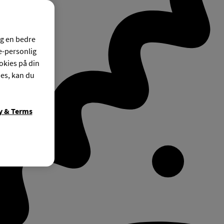
og en bedre
ke-personlig
okies på din
ies, kan du
y & Terms