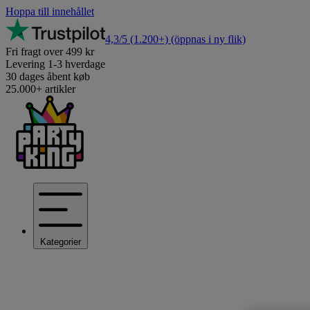
Hoppa till innehållet
4,3/5
(1.200+)
(öppnas i ny flik)
Fri fragt over 499 kr
Levering 1-3 hverdage
30 dages åbent køb
25.000+ artikler
Kategorier