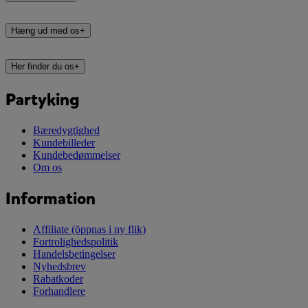
Hæng ud med os
+
Her finder du os
+
Partyking
Bæredygtighed
Kundebilleder
Kundebedømmelser
Om os
Information
Affiliate
(öppnas i ny flik)
Fortrolighedspolitik
Handelsbetingelser
Nyhedsbrev
Rabatkoder
Forhandlere