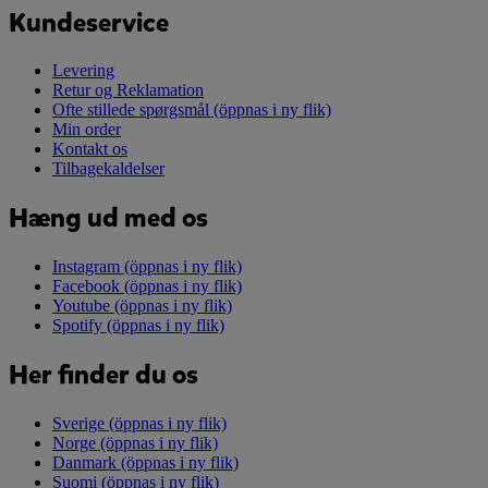
Kundeservice
Levering
Retur og Reklamation
Ofte stillede spørgsmål
(öppnas i ny flik)
Min order
Kontakt os
Tilbagekaldelser
Hæng ud med os
Instagram
(öppnas i ny flik)
Facebook
(öppnas i ny flik)
Youtube
(öppnas i ny flik)
Spotify
(öppnas i ny flik)
Her finder du os
Sverige
(öppnas i ny flik)
Norge
(öppnas i ny flik)
Danmark
(öppnas i ny flik)
Suomi
(öppnas i ny flik)