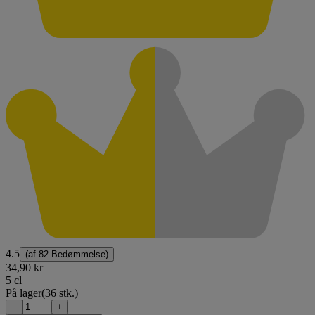
4.5
(af
82 Bedømmelse
)
34,90 kr
5 cl
På lager
(36 stk.)
−
+