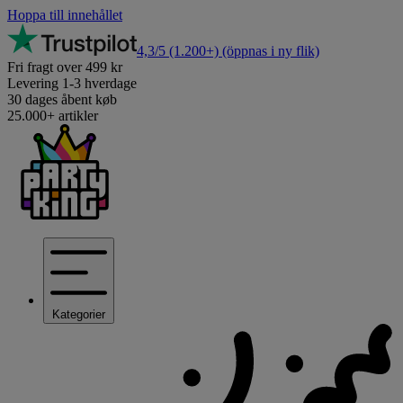
Hoppa till innehållet
4,3/5
(1.200+)
(öppnas i ny flik)
Fri fragt over 499 kr
Levering 1-3 hverdage
30 dages åbent køb
25.000+ artikler
Kategorier