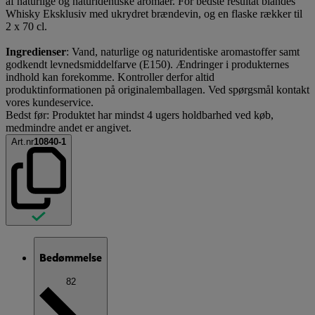
af naturlige og naturidentiske aromaer. For bedste resultat blandes
Whisky Eksklusiv med ukrydret brændevin, og en flaske rækker til
2 x 70 cl.
Ingredienser
: Vand, naturlige og naturidentiske aromastoffer samt
godkendt levnedsmiddelfarve (E150). Ændringer i produkternes
indhold kan forekomme. Kontroller derfor altid
produktinformationen på originalemballagen. Ved spørgsmål kontakt
vores kundeservice.
Bedst før: Produktet har mindst 4 ugers holdbarhed ved køb,
medmindre andet er angivet.
Art.nr
10840-1
Bedømmelse
82