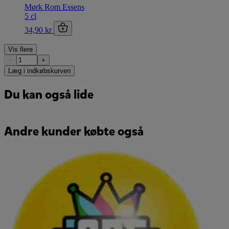
Mørk Rom Essens
5 cl
34,90 kr
Vis flere
−
+
Læg i indkøbskurven
Du kan også lide
Andre kunder købte også