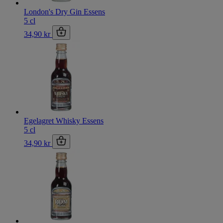
London's Dry Gin Essens
5 cl
34,90 kr
Egelagret Whisky Essens
5 cl
34,90 kr