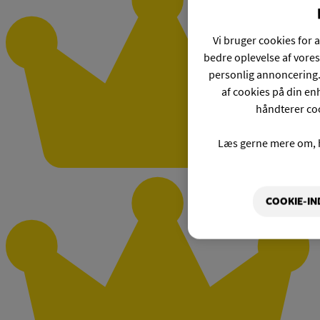
Vi bruger cookies for a
bedre oplevelse af vores
personlig annoncering.
af cookies på din enh
håndterer coo
Læs gerne mere om, 
COOKIE-IN