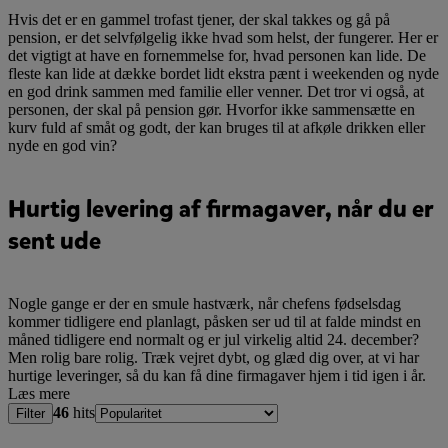
Hvis det er en gammel trofast tjener, der skal takkes og gå på
pension, er det selvfølgelig ikke hvad som helst, der fungerer. Her er
det vigtigt at have en fornemmelse for, hvad personen kan lide. De
fleste kan lide at dække bordet lidt ekstra pænt i weekenden og nyde
en god drink sammen med familie eller venner. Det tror vi også, at
personen, der skal på pension gør. Hvorfor ikke sammensætte en
kurv fuld af småt og godt, der kan bruges til at afkøle drikken eller
nyde en god vin?
Hurtig levering af firmagaver, når du er
sent ude
Nogle gange er der en smule hastværk, når chefens fødselsdag
kommer tidligere end planlagt, påsken ser ud til at falde mindst en
måned tidligere end normalt og er jul virkelig altid 24. december?
Men rolig bare rolig. Træk vejret dybt, og glæd dig over, at vi har
hurtige leveringer, så du kan få dine firmagaver hjem i tid igen i år.
Læs mere
46
hits
Filter