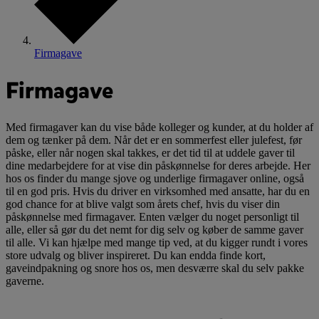
Firmagave
Firmagave
Med firmagaver kan du vise både kolleger og kunder, at du holder af
dem og tænker på dem. Når det er en sommerfest eller julefest, før
påske, eller når nogen skal takkes, er det tid til at uddele gaver til
dine medarbejdere for at vise din påskønnelse for deres arbejde. Her
hos os finder du mange sjove og underlige firmagaver online, også
til en god pris. Hvis du driver en virksomhed med ansatte, har du en
god chance for at blive valgt som årets chef, hvis du viser din
påskønnelse med firmagaver. Enten vælger du noget personligt til
alle, eller så gør du det nemt for dig selv og køber de samme gaver
til alle. Vi kan hjælpe med mange tip ved, at du kigger rundt i vores
store udvalg og bliver inspireret. Du kan endda finde kort,
gaveindpakning og snore hos os, men desværre skal du selv pakke
gaverne.