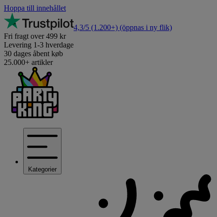
Hoppa till innehållet
4,3/5
(1.200+)
(öppnas i ny flik)
Fri fragt over 499 kr
Levering 1-3 hverdage
30 dages åbent køb
25.000+ artikler
Kategorier