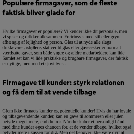
Populære firmagaver, som de fleste
faktisk bliver glade for
Hvilke firmagaver er populære? Vi kender ikke dit personale, men
vi spiser og drikker allesammen. Fortrinsvis med stil eller grynt
afhængig af lejlighed og person. Glas til at nyde alle slags
drikkevarer, iskølere, stativer til glas eller gaveæsker er normalt
værdsatte gaver, som både yngre og ældre medarbejdere kan lide.
Samlet set kan vi lide praktiske og brugbare firmagaver, der faktisk
er nyttige, men med et sjovt twist.
Firmagave til kunder: styrk relationen
og få dem til at vende tilbage
Glem ikke firmaets kunder og potentielle kunder! Hvis du har loyale
og tilbagevendende kunder, kan en gave til sommeren eller julen
betyde meget mere, end du tror. Når du skaber et personligt bånd
med dine kunder øges chancen for, at de vender tilbage, hvilket også
betyder mere i kassen for dig. Men det behøver ikke være dyrt at