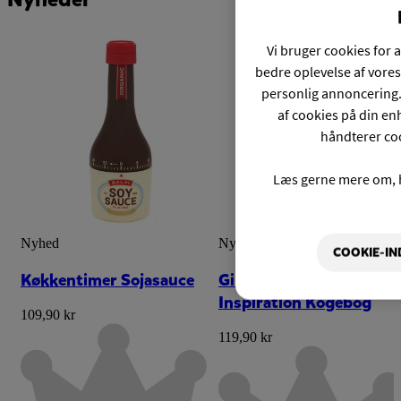
Vi bruger cookies for a
bedre oplevelse af vores
personlig annoncering.
af cookies på din enh
håndterer coo
Læs gerne mere om, 
Nyhed
Nyhed
COOKIE-IN
Køkkentimer Sojasauce
Girl Dinner Snack
Inspiration Kogebog
109,90 kr
119,90 kr