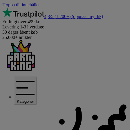
Hoppa till innehållet
4,3/5
(1.200+)
(öppnas i ny flik)
Fri fragt over 499 kr
Levering 1-3 hverdage
30 dages åbent køb
25.000+ artikler
Kategorier