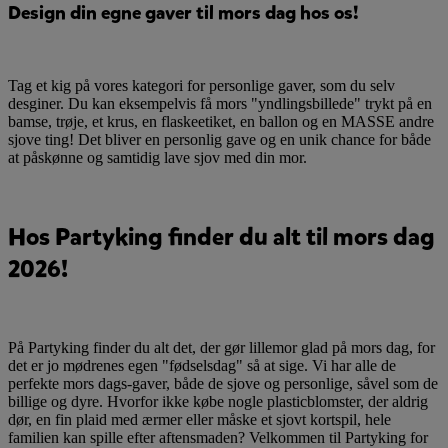
Design din egne gaver til mors dag hos os!
Tag et kig på vores kategori for personlige gaver, som du selv
desginer. Du kan eksempelvis få mors "yndlingsbillede" trykt på en
bamse, trøje, et krus, en flaskeetiket, en ballon og en MASSE andre
sjove ting! Det bliver en personlig gave og en unik chance for både
at påskønne og samtidig lave sjov med din mor.
Hos Partyking finder du alt til mors dag
2026!
På Partyking finder du alt det, der gør lillemor glad på mors dag, for
det er jo mødrenes egen "fødselsdag" så at sige. Vi har alle de
perfekte mors dags-gaver, både de sjove og personlige, såvel som de
billige og dyre. Hvorfor ikke købe nogle plasticblomster, der aldrig
dør, en fin plaid med ærmer eller måske et sjovt kortspil, hele
familien kan spille efter aftensmaden? Velkommen til Partyking for