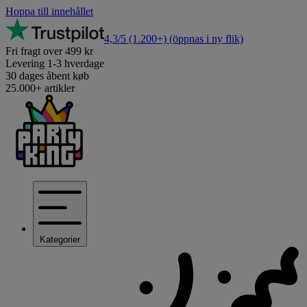
Hoppa till innehållet
4,3/5
(1.200+)
(öppnas i ny flik)
Fri fragt over 499 kr
Levering 1-3 hverdage
30 dages åbent køb
25.000+ artikler
Kategorier