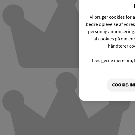
Vi bruger cookies for a
bedre oplevelse af vores
personlig annoncering.
af cookies på din enh
håndterer coo
Læs gerne mere om, 
COOKIE-IN