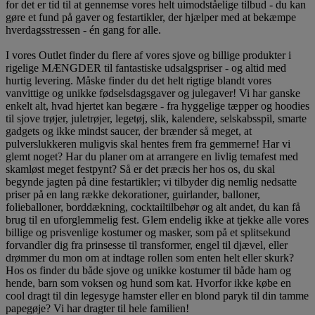
for det er tid til at gennemse vores helt uimodståelige tilbud - du kan
gøre et fund på gaver og festartikler, der hjælper med at bekæmpe
hverdagsstressen - én gang for alle.
I vores Outlet finder du flere af vores sjove og billige produkter i
rigelige MÆNGDER til fantastiske udsalgspriser - og altid med
hurtig levering. Måske finder du det helt rigtige blandt vores
vanvittige og unikke fødselsdagsgaver og julegaver! Vi har ganske
enkelt alt, hvad hjertet kan begære - fra hyggelige tæpper og hoodies
til sjove trøjer, juletrøjer, legetøj, slik, kalendere, selskabsspil, smarte
gadgets og ikke mindst saucer, der brænder så meget, at
pulverslukkeren muligvis skal hentes frem fra gemmerne! Har vi
glemt noget? Har du planer om at arrangere en livlig temafest med
skamløst meget festpynt? Så er det præcis her hos os, du skal
begynde jagten på dine festartikler; vi tilbyder dig nemlig nedsatte
priser på en lang række dekorationer, guirlander, balloner,
folieballoner, borddækning, cocktailtilbehør og alt andet, du kan få
brug til en uforglemmelig fest. Glem endelig ikke at tjekke alle vores
billige og prisvenlige kostumer og masker, som på et splitsekund
forvandler dig fra prinsesse til transformer, engel til djævel, eller
drømmer du mon om at indtage rollen som enten helt eller skurk?
Hos os finder du både sjove og unikke kostumer til både ham og
hende, barn som voksen og hund som kat. Hvorfor ikke købe en
cool dragt til din legesyge hamster eller en blond paryk til din tamme
papegøje? Vi har dragter til hele familien!