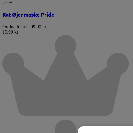
-72%
Kat Øjenmaske Pride
Ordinarie pris:
69,90 kr
19,90 kr