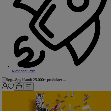
Mest populære
Søg...
Søg blandt 25.000+ produkter ...