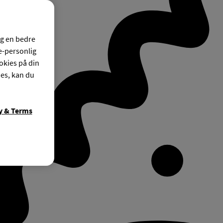
og en bedre
ke-personlig
okies på din
ies, kan du
y & Terms