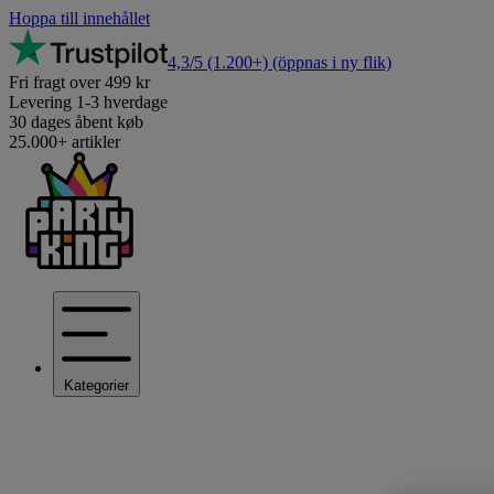
Hoppa till innehållet
4,3/5
(1.200+)
(öppnas i ny flik)
Fri fragt over 499 kr
Levering 1-3 hverdage
30 dages åbent køb
25.000+ artikler
Kategorier