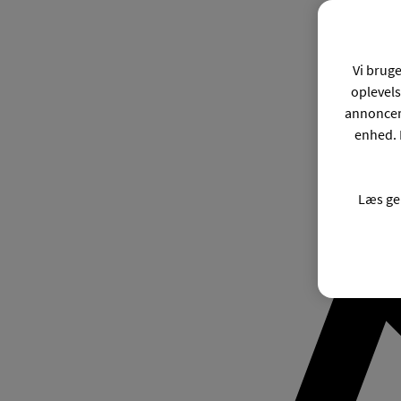
Vi bruge
oplevels
annonceri
enhed. 
Læs ge