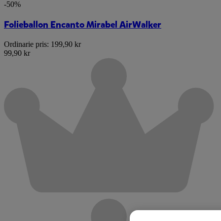
-50%
Folieballon Encanto Mirabel AirWalker
Ordinarie pris:
199,90 kr
99,90 kr