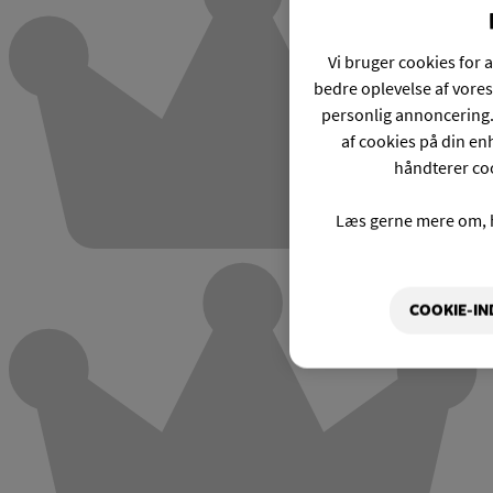
Vi bruger cookies for a
bedre oplevelse af vores
personlig annoncering.
af cookies på din enh
håndterer coo
Læs gerne mere om, 
COOKIE-IN