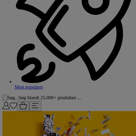
Mest populære
Søg...
Søg blandt 25.000+ produkter ...