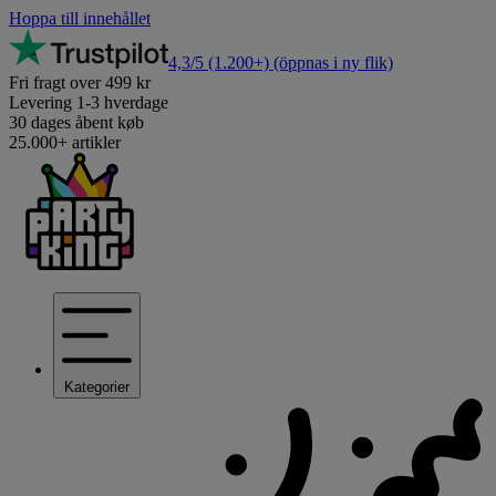
Hoppa till innehållet
4,3/5
(1.200+)
(öppnas i ny flik)
Fri fragt over 499 kr
Levering 1-3 hverdage
30 dages åbent køb
25.000+ artikler
Kategorier