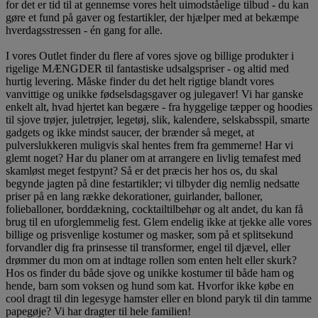
for det er tid til at gennemse vores helt uimodståelige tilbud - du kan
gøre et fund på gaver og festartikler, der hjælper med at bekæmpe
hverdagsstressen - én gang for alle.
I vores Outlet finder du flere af vores sjove og billige produkter i
rigelige MÆNGDER til fantastiske udsalgspriser - og altid med
hurtig levering. Måske finder du det helt rigtige blandt vores
vanvittige og unikke fødselsdagsgaver og julegaver! Vi har ganske
enkelt alt, hvad hjertet kan begære - fra hyggelige tæpper og hoodies
til sjove trøjer, juletrøjer, legetøj, slik, kalendere, selskabsspil, smarte
gadgets og ikke mindst saucer, der brænder så meget, at
pulverslukkeren muligvis skal hentes frem fra gemmerne! Har vi
glemt noget? Har du planer om at arrangere en livlig temafest med
skamløst meget festpynt? Så er det præcis her hos os, du skal
begynde jagten på dine festartikler; vi tilbyder dig nemlig nedsatte
priser på en lang række dekorationer, guirlander, balloner,
folieballoner, borddækning, cocktailtilbehør og alt andet, du kan få
brug til en uforglemmelig fest. Glem endelig ikke at tjekke alle vores
billige og prisvenlige kostumer og masker, som på et splitsekund
forvandler dig fra prinsesse til transformer, engel til djævel, eller
drømmer du mon om at indtage rollen som enten helt eller skurk?
Hos os finder du både sjove og unikke kostumer til både ham og
hende, barn som voksen og hund som kat. Hvorfor ikke købe en
cool dragt til din legesyge hamster eller en blond paryk til din tamme
papegøje? Vi har dragter til hele familien!