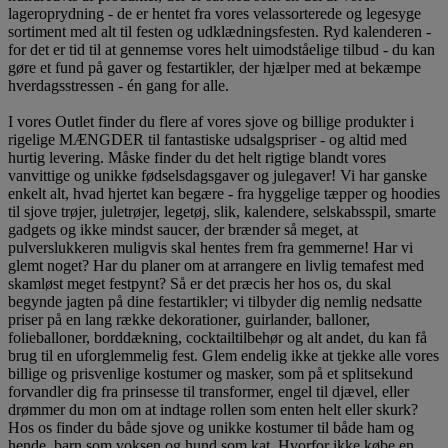
lageroprydning - de er hentet fra vores velassorterede og legesyge
sortiment med alt til festen og udklædningsfesten. Ryd kalenderen -
for det er tid til at gennemse vores helt uimodståelige tilbud - du kan
gøre et fund på gaver og festartikler, der hjælper med at bekæmpe
hverdagsstressen - én gang for alle.
I vores Outlet finder du flere af vores sjove og billige produkter i
rigelige MÆNGDER til fantastiske udsalgspriser - og altid med
hurtig levering. Måske finder du det helt rigtige blandt vores
vanvittige og unikke fødselsdagsgaver og julegaver! Vi har ganske
enkelt alt, hvad hjertet kan begære - fra hyggelige tæpper og hoodies
til sjove trøjer, juletrøjer, legetøj, slik, kalendere, selskabsspil, smarte
gadgets og ikke mindst saucer, der brænder så meget, at
pulverslukkeren muligvis skal hentes frem fra gemmerne! Har vi
glemt noget? Har du planer om at arrangere en livlig temafest med
skamløst meget festpynt? Så er det præcis her hos os, du skal
begynde jagten på dine festartikler; vi tilbyder dig nemlig nedsatte
priser på en lang række dekorationer, guirlander, balloner,
folieballoner, borddækning, cocktailtilbehør og alt andet, du kan få
brug til en uforglemmelig fest. Glem endelig ikke at tjekke alle vores
billige og prisvenlige kostumer og masker, som på et splitsekund
forvandler dig fra prinsesse til transformer, engel til djævel, eller
drømmer du mon om at indtage rollen som enten helt eller skurk?
Hos os finder du både sjove og unikke kostumer til både ham og
hende, barn som voksen og hund som kat. Hvorfor ikke købe en