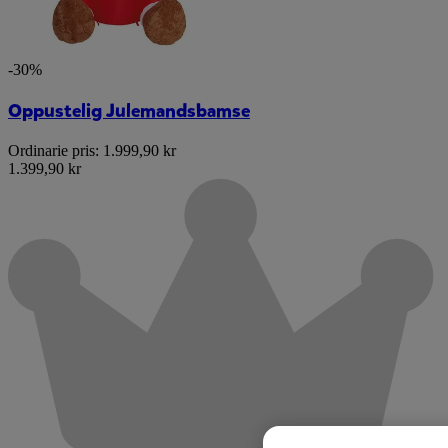
-30%
Oppustelig Julemandsbamse
Ordinarie pris:
1.999,90 kr
1.399,90 kr