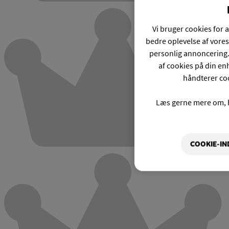
Vi bruger cookies for a
bedre oplevelse af vores
personlig annoncering.
af cookies på din enh
håndterer coo
Læs gerne mere om, 
COOKIE-IN