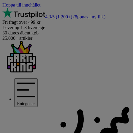
Hoppa till innehållet
4,3/5
(1.200+)
(öppnas i ny flik)
Fri fragt over 499 kr
Levering 1-3 hverdage
30 dages åbent køb
25.000+ artikler
Kategorier