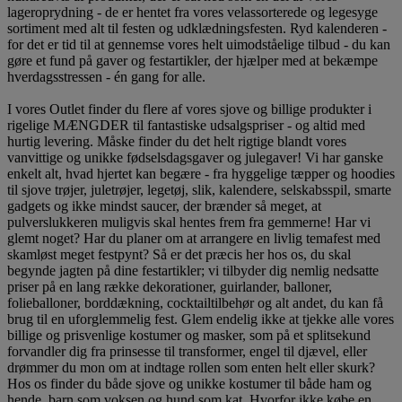
lageroprydning - de er hentet fra vores velassorterede og legesyge
sortiment med alt til festen og udklædningsfesten. Ryd kalenderen -
for det er tid til at gennemse vores helt uimodståelige tilbud - du kan
gøre et fund på gaver og festartikler, der hjælper med at bekæmpe
hverdagsstressen - én gang for alle.
I vores Outlet finder du flere af vores sjove og billige produkter i
rigelige MÆNGDER til fantastiske udsalgspriser - og altid med
hurtig levering. Måske finder du det helt rigtige blandt vores
vanvittige og unikke fødselsdagsgaver og julegaver! Vi har ganske
enkelt alt, hvad hjertet kan begære - fra hyggelige tæpper og hoodies
til sjove trøjer, juletrøjer, legetøj, slik, kalendere, selskabsspil, smarte
gadgets og ikke mindst saucer, der brænder så meget, at
pulverslukkeren muligvis skal hentes frem fra gemmerne! Har vi
glemt noget? Har du planer om at arrangere en livlig temafest med
skamløst meget festpynt? Så er det præcis her hos os, du skal
begynde jagten på dine festartikler; vi tilbyder dig nemlig nedsatte
priser på en lang række dekorationer, guirlander, balloner,
folieballoner, borddækning, cocktailtilbehør og alt andet, du kan få
brug til en uforglemmelig fest. Glem endelig ikke at tjekke alle vores
billige og prisvenlige kostumer og masker, som på et splitsekund
forvandler dig fra prinsesse til transformer, engel til djævel, eller
drømmer du mon om at indtage rollen som enten helt eller skurk?
Hos os finder du både sjove og unikke kostumer til både ham og
hende, barn som voksen og hund som kat. Hvorfor ikke købe en