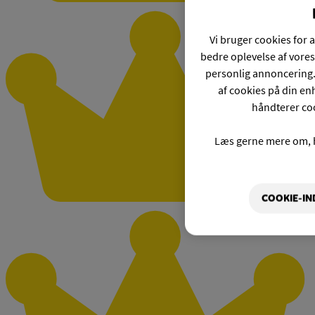
Vi bruger cookies for a
bedre oplevelse af vores
personlig annoncering.
af cookies på din enh
håndterer coo
Læs gerne mere om, 
COOKIE-IN