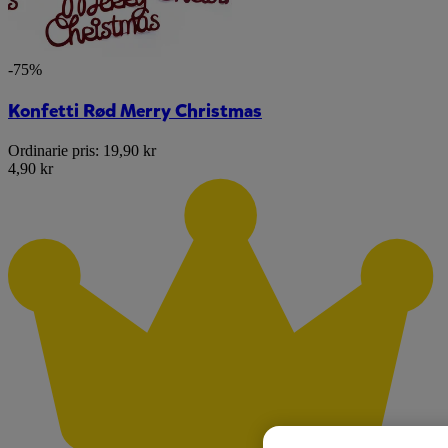
-75%
Konfetti Rød Merry Christmas
Ordinarie pris:
19,90 kr
4,90 kr