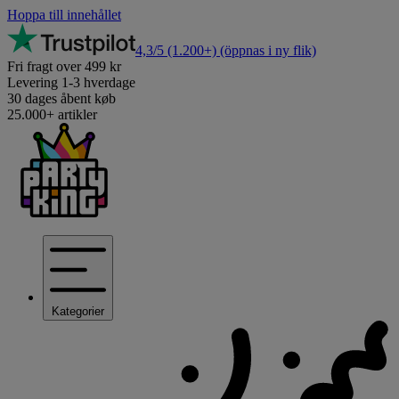
Hoppa till innehållet
4,3/5
(1.200+)
(öppnas i ny flik)
Fri fragt over 499 kr
Levering 1-3 hverdage
30 dages åbent køb
25.000+ artikler
Kategorier