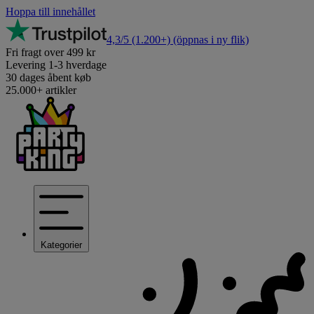
Hoppa till innehållet
4,3/5
(1.200+)
(öppnas i ny flik)
Fri fragt over 499 kr
Levering 1-3 hverdage
30 dages åbent køb
25.000+ artikler
Kategorier