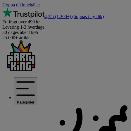
Hoppa till innehållet
4,3/5
(1.200+)
(öppnas i ny flik)
Fri fragt over 499 kr
Levering 1-3 hverdage
30 dages åbent køb
25.000+ artikler
Kategorier