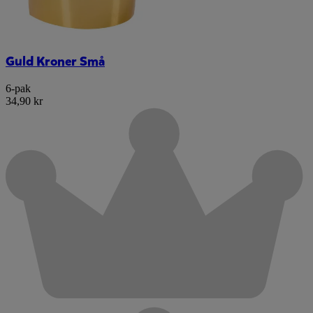
Guld Kroner Små
6-pak
34,90 kr