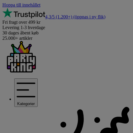
Hoppa till innehållet
4,3/5
(1.200+)
(öppnas i ny flik)
Fri fragt over 499 kr
Levering 1-3 hverdage
30 dages åbent køb
25.000+ artikler
Kategorier