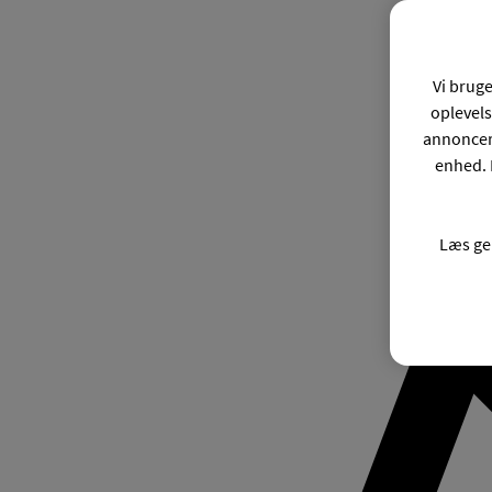
Vi bruge
oplevels
annonceri
enhed. 
Læs ge