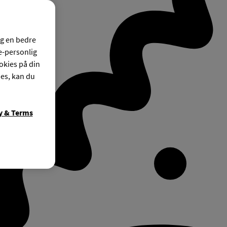
og en bedre
ke-personlig
okies på din
ies, kan du
y & Terms