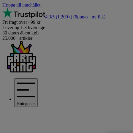
Hoppa till innehållet
4,3/5
(1.200+)
(öppnas i ny flik)
Fri fragt over 499 kr
Levering 1-3 hverdage
30 dages åbent køb
25.000+ artikler
Kategorier