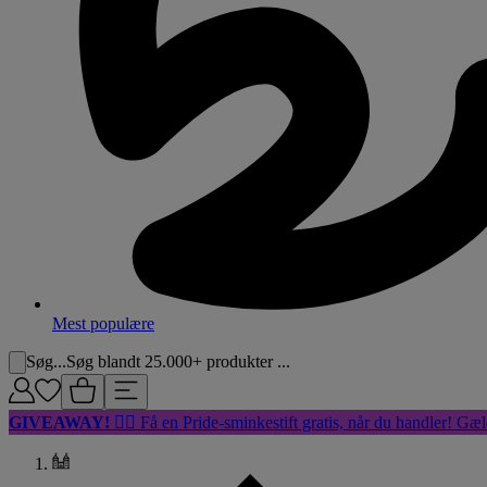
Mest populære
Søg...
Søg blandt 25.000+ produkter ...
GIVEAWAY!
🏳️‍🌈 Få en Pride-sminkestift gratis, når du handler! Gæl