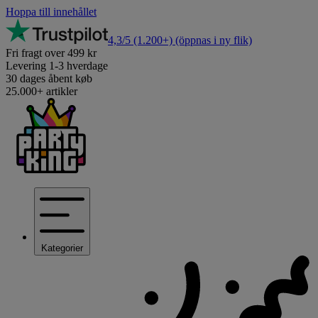
Hoppa till innehållet
4,3/5
(1.200+)
(öppnas i ny flik)
Fri fragt over 499 kr
Levering 1-3 hverdage
30 dages åbent køb
25.000+ artikler
Kategorier