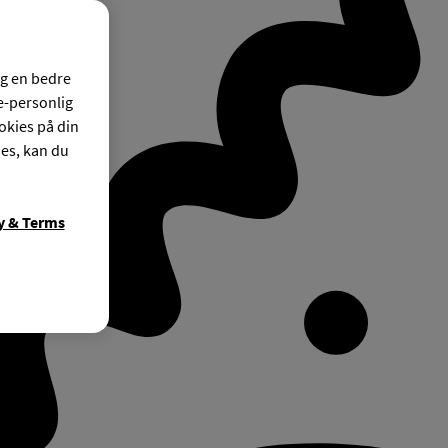
og en bedre
ke-personlig
okies på din
ies, kan du
y & Terms