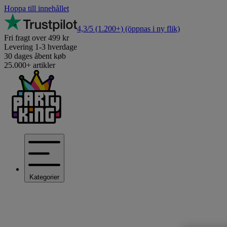
Hoppa till innehållet
4,3/5
(1.200+)
(öppnas i ny flik)
Fri fragt over 499 kr
Levering 1-3 hverdage
30 dages åbent køb
25.000+ artikler
Kategorier