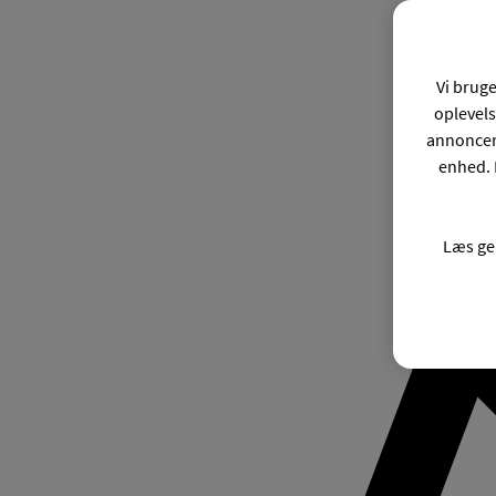
Vi bruge
oplevels
annonceri
enhed. 
Læs ge