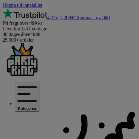
Hoppa till innehållet
4,3/5
(1.200+)
(öppnas i ny flik)
Fri fragt over 499 kr
Levering 1-3 hverdage
30 dages åbent køb
25.000+ artikler
Kategorier