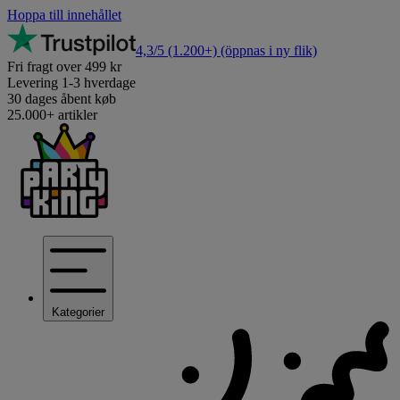
Hoppa till innehållet
4,3/5
(1.200+)
(öppnas i ny flik)
Fri fragt over 499 kr
Levering 1-3 hverdage
30 dages åbent køb
25.000+ artikler
Kategorier