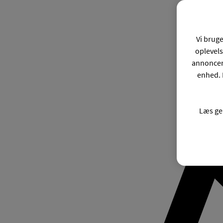
Vi bruge
oplevels
annonceri
enhed. 
Læs ge