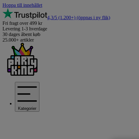
Hoppa till innehållet
4,3/5
(1.200+)
(öppnas i ny flik)
Fri fragt over 499 kr
Levering 1-3 hverdage
30 dages åbent køb
25.000+ artikler
Kategorier