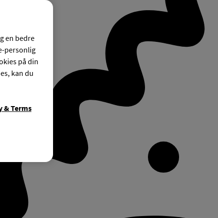
og en bedre
ke-personlig
okies på din
ies, kan du
y & Terms