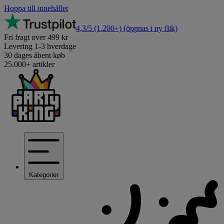
Hoppa till innehållet
4,3/5
(1.200+)
(öppnas i ny flik)
Fri fragt over 499 kr
Levering 1-3 hverdage
30 dages åbent køb
25.000+ artikler
Kategorier