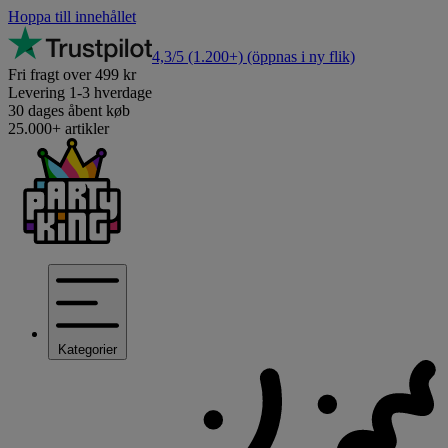
Hoppa till innehållet
4,3/5
(1.200+)
(öppnas i ny flik)
Fri fragt over 499 kr
Levering 1-3 hverdage
30 dages åbent køb
25.000+ artikler
Kategorier