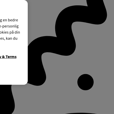
og en bedre
ke-personlig
okies på din
ies, kan du
y & Terms