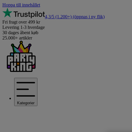
Hoppa till innehållet
4,3/5
(1.200+)
(öppnas i ny flik)
Fri fragt over 499 kr
Levering 1-3 hverdage
30 dages åbent køb
25.000+ artikler
Kategorier