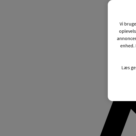
Vi bruge
oplevels
annonceri
enhed. 
Læs ge