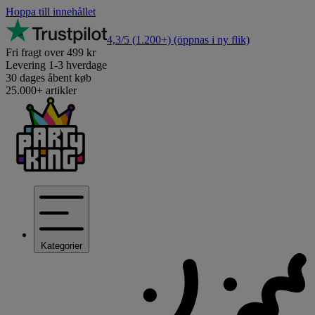
Hoppa till innehållet
4,3/5
(1.200+)
(öppnas i ny flik)
Fri fragt over 499 kr
Levering 1-3 hverdage
30 dages åbent køb
25.000+ artikler
Kategorier